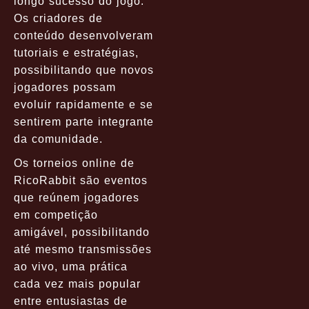
longo sucesso do jogo.
Os criadores de
conteúdo desenvolveram
tutoriais e estratégias,
possibilitando que novos
jogadores possam
evoluir rapidamente e se
sentirem parte integrante
da comunidade.
Os torneios online de
RicoRabbit são eventos
que reúnem jogadores
em competição
amigável, possibilitando
até mesmo transmissões
ao vivo, uma prática
cada vez mais popular
entre entusiastas de