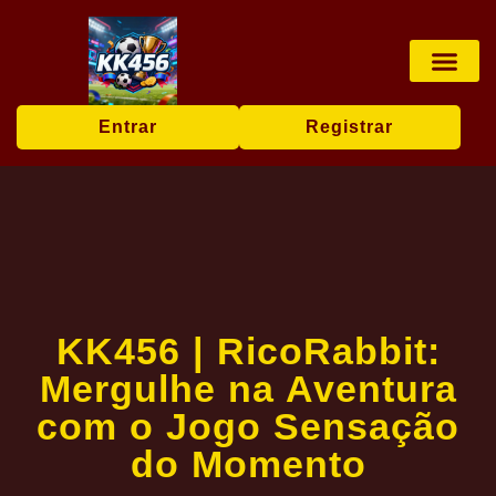
Jogos de pôque
Caça-níque
Jogos de tabu
Sabong online
Comunidade J
Central de Notí
Entrar
Registrar
KK456 | RicoRabbit:
Mergulhe na Aventura
com o Jogo Sensação
do Momento