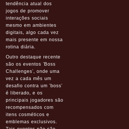
tendência atual dos
jogos de promover
interações sociais
mesmo em ambientes
digitais, algo cada vez
mais presente em nossa
rotina diária.
Outro destaque recente
são os eventos 'Boss
Challenges', onde uma
vez a cada mês um
desafio contra um 'boss'
é liberado, e os
principais jogadores são
recompensados com
itens cosméticos e
emblemas exclusivos.
Tais eventos não são