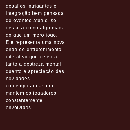
desafios intrigantes e
integração bem pensada
de eventos atuais, se
destaca como algo mais
do que um mero jogo.
Ele representa uma nova
onda de entretenimento
interativo que celebra
tanto a destreza mental
quanto a apreciação das
novidades
contemporâneas que
mantêm os jogadores
constantemente
envolvidos.