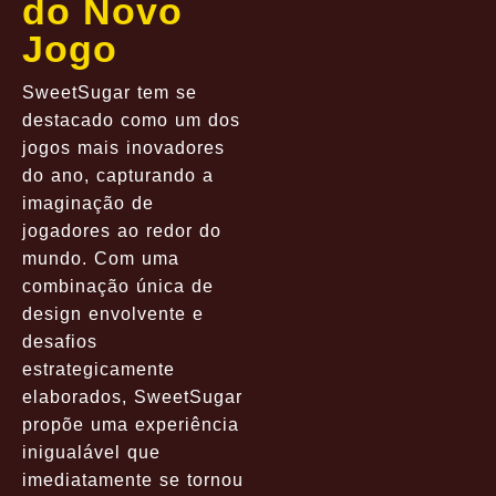
do Novo
Jogo
SweetSugar tem se
destacado como um dos
jogos mais inovadores
do ano, capturando a
imaginação de
jogadores ao redor do
mundo. Com uma
combinação única de
design envolvente e
desafios
estrategicamente
elaborados, SweetSugar
propõe uma experiência
inigualável que
imediatamente se tornou