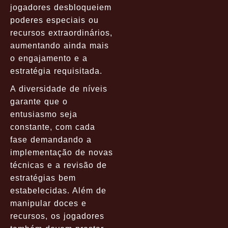
jogadores desbloqueiem
poderes especiais ou
recursos extraordinários,
aumentando ainda mais
o engajamento e a
estratégia requisitada.
A diversidade de níveis
garante que o
entusiasmo seja
constante, com cada
fase demandando a
implementação de novas
técnicas e a revisão de
estratégias bem
estabelecidas. Além de
manipular doces e
recursos, os jogadores