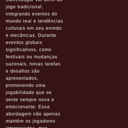
jogo tradicional,
integrando eventos do
mundo real e tendências
culturais em seu enredo
e mecânicas. Durante
eventos globais
significativos, como
festivais ou mudanças
sazonais, novas tarefas
e desafios são
apresentados,
promovendo uma
jogabilidade que se
sente sempre nova e
emocionante. Essa
abordagem não apenas
mantém os jogadores