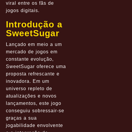
viral entre os fãs de
jogos digitais.
Introdução a
SweetSugar
Lançado em meio a um
mercado de jogos em
constante evolução,
SweetSugar oferece uma
proposta refrescante e
inovadora. Em um
universo repleto de
atualizações e novos
lançamentos, este jogo
conseguiu sobressair-se
graças a sua
jogabilidade envolvente