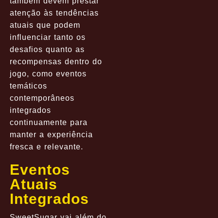
também devem prestar
atenção às tendências
atuais que podem
influenciar tanto os
desafios quanto as
recompensas dentro do
jogo, como eventos
temáticos
contemporâneos
integrados
continuamente para
manter a experiência
fresca e relevante.
Eventos
Atuais
Integrados
SweetSugar vai além do