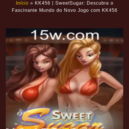
Início
»
KK456 | SweetSugar: Descubra o
Fascinante Mundo do Novo Jogo com KK456