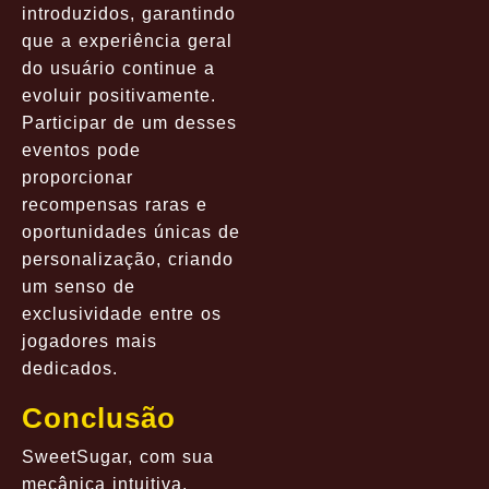
introduzidos, garantindo
que a experiência geral
do usuário continue a
evoluir positivamente.
Participar de um desses
eventos pode
proporcionar
recompensas raras e
oportunidades únicas de
personalização, criando
um senso de
exclusividade entre os
jogadores mais
dedicados.
Conclusão
SweetSugar, com sua
mecânica intuitiva,