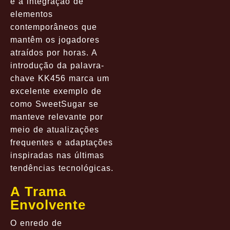
e a integração de
elementos
contemporâneos que
mantêm os jogadores
atraídos por horas. A
introdução da palavra-
chave KK456 marca um
excelente exemplo de
como SweetSugar se
manteve relevante por
meio de atualizações
frequentes e adaptações
inspiradas nas últimas
tendências tecnológicas.
A Trama
Envolvente
O enredo de