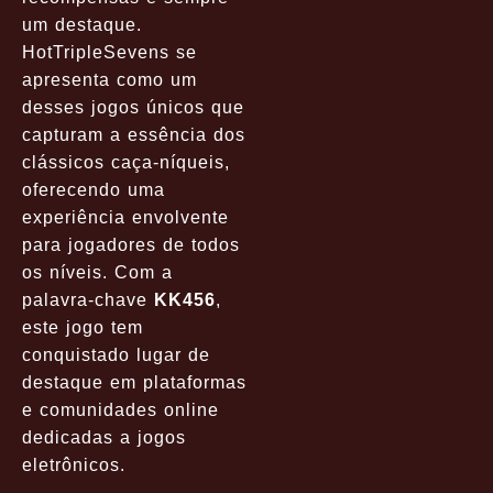
um destaque.
HotTripleSevens se
apresenta como um
desses jogos únicos que
capturam a essência dos
clássicos caça-níqueis,
oferecendo uma
experiência envolvente
para jogadores de todos
os níveis. Com a
palavra-chave
KK456
,
este jogo tem
conquistado lugar de
destaque em plataformas
e comunidades online
dedicadas a jogos
eletrônicos.