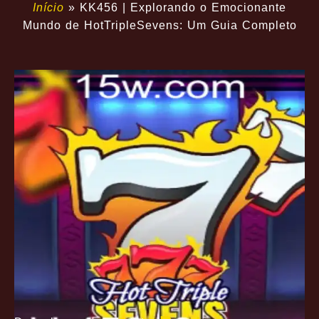
Início
»
KK456 | Explorando o Emocionante
Mundo de HotTripleSevens: Um Guia Completo