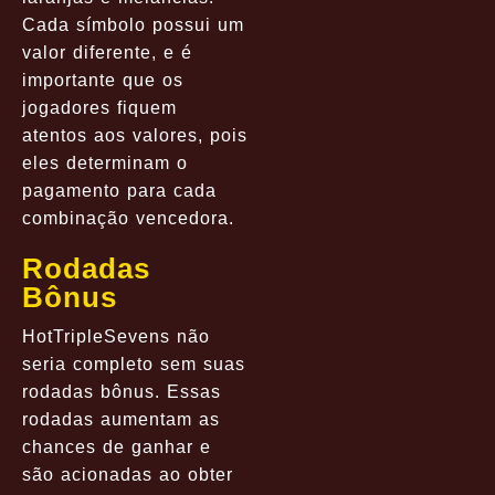
Cada símbolo possui um
valor diferente, e é
importante que os
jogadores fiquem
atentos aos valores, pois
eles determinam o
pagamento para cada
combinação vencedora.
Rodadas
Bônus
HotTripleSevens não
seria completo sem suas
rodadas bônus. Essas
rodadas aumentam as
chances de ganhar e
são acionadas ao obter