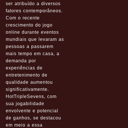
ser atribuído a diversos
fatores contemporâneos.
Com o recente
crescimento do jogo
online durante eventos
mundiais que levaram as
pessoas a passarem
mais tempo em casa, a
demanda por
experiências de
entretenimento de
qualidade aumentou
significativamente.
HotTripleSevens, com
sua jogabilidade
envolvente e potencial
de ganhos, se destacou
em meio a essa