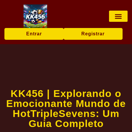
Jogos de pôque
Caça-níque
Jogos de tabu
Sabong online
Comunidade J
Central de Notí
Entrar
Registrar
KK456 | Explorando o
Emocionante Mundo de
HotTripleSevens: Um
Guia Completo