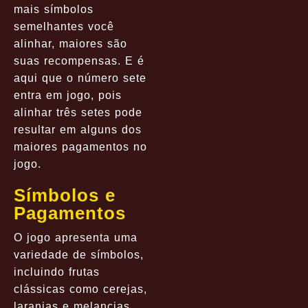
mais símbolos
semelhantes você
alinhar, maiores são
suas recompensas. E é
aqui que o número sete
entra em jogo, pois
alinhar três setes pode
resultar em alguns dos
maiores pagamentos no
jogo.
Símbolos e
Pagamentos
O jogo apresenta uma
variedade de símbolos,
incluindo frutas
clássicas como cerejas,
laranjas e melancias.