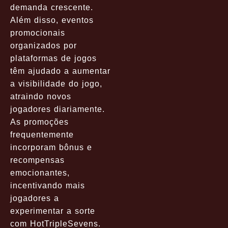
demanda crescente.
Além disso, eventos
promocionais
organizados por
plataformas de jogos
têm ajudado a aumentar
a visibilidade do jogo,
atraindo novos
jogadores diariamente.
As promoções
frequentemente
incorporam bônus e
recompensas
emocionantes,
incentivando mais
jogadores a
experimentar a sorte
com HotTripleSevens.