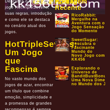
Postagem
Descubra o empolgante
Recente
jogo HotTripleSevens,
suas regras, introdução
RicoRabbit:
Mergulhe na
e como ele se destaca
Aventura com o
no cenário atual dos
Jogo Sensação
do Momento
jogos.
SweetSugar:
HotTripleSevens:
Descubra o
Fascinante
Um Jogo
Mundo do
Novo Jogo com
que
KK456
Fascina
Explorando o
Universo de
BanditBustBonus
No vasto mundo dos
Uma Nova Dimen
no Mundo dos Jo
jogos de azar, encontrar
um título que combine
emoção, simplicidade e
a promessa de grandes
recompensas é sempre