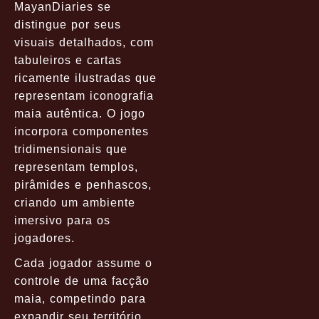
MayanDiaries se
distingue por seus
visuais detalhados, com
tabuleiros e cartas
ricamente ilustradas que
representam iconografia
maia autêntica. O jogo
incorpora componentes
tridimensionais que
representam templos,
pirâmides e penhascos,
criando um ambiente
imersivo para os
jogadores.
Cada jogador assume o
controle de uma facção
maia, competindo para
expandir seu território,