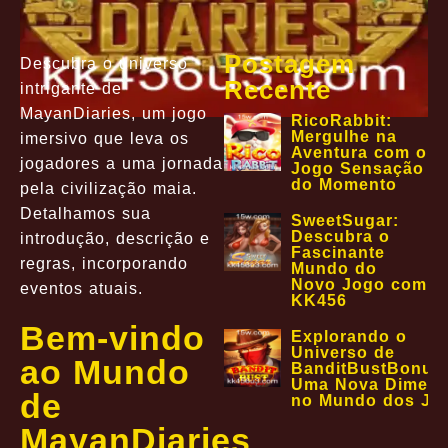
Postagem
Descubra o universo
Recente
intrigante de
MayanDiaries, um jogo
RicoRabbit:
Mergulhe na
imersivo que leva os
Aventura com o
jogadores a uma jornada
Jogo Sensação
do Momento
pela civilização maia.
Detalhamos sua
SweetSugar:
Descubra o
introdução, descrição e
Fascinante
regras, incorporando
Mundo do
Novo Jogo com
eventos atuais.
KK456
Bem-vindo
Explorando o
Universo de
ao Mundo
BanditBustBonus
Uma Nova Dimen
de
no Mundo dos Jo
MayanDiaries