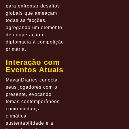
para enfrentar desafios
globais que ameaçam
todas as facções,
agregando um elemento
de cooperação e
diplomacia à competição
primária.
Interação com
Eventos Atuais
MayanDiaries conecta
seus jogadores com o
presente, evocando
temas contemporâneos
como mudança
climática,
sustentabilidade e a