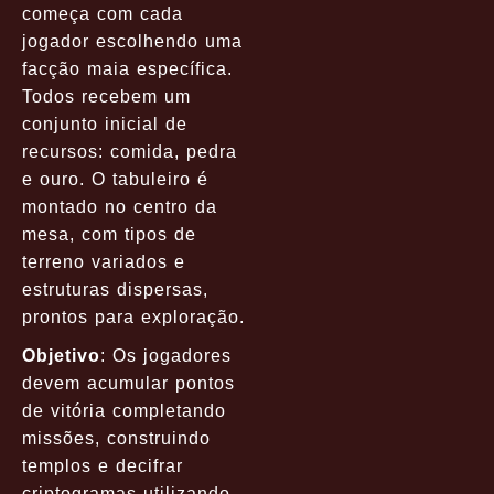
começa com cada
jogador escolhendo uma
facção maia específica.
Todos recebem um
conjunto inicial de
recursos: comida, pedra
e ouro. O tabuleiro é
montado no centro da
mesa, com tipos de
terreno variados e
estruturas dispersas,
prontos para exploração.
Objetivo
: Os jogadores
devem acumular pontos
de vitória completando
missões, construindo
templos e decifrar
criptogramas utilizando