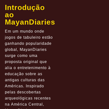
Introdução
ao
MayanDiaries
Em um mundo onde
jogos de tabuleiro estão
ganhando popularidade
global, MayanDiaries
surge como uma
proposta original que
alia o entretenimento à
educação sobre as
antigas culturas das
Américas. Inspirado
pelas descobertas
arqueológicas recentes
na América Central,