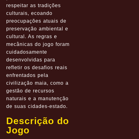
respeitar as tradições
culturais, ecoando
preocupações atuais de
preservação ambiental e
cultural. As regras e
mecânicas do jogo foram
cuidadosamente
desenvolvidas para
refletir os desafios reais
enfrentados pela
civilização maia, como a
gestão de recursos
naturais e a manutenção
de suas cidades-estado.
Descrição do
Jogo