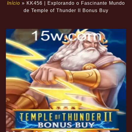
Início
»
KK456 | Explorando o Fascinante Mundo
de Temple of Thunder II Bonus Buy