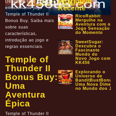
Postagem
Descubra tudo sobre o
Recente
emocionante jogo
Temple of Thunder II
RicoRabbit:
Mergulhe na
Bonus Buy. Saiba mais
Aventura com o
sobre suas
Jogo Sensação
do Momento
características,
introdução ao jogo e
SweetSugar:
Descubra o
regras essenciais.
Fascinante
Mundo do
Temple of
Novo Jogo com
KK456
Thunder II
Explorando o
Bonus Buy:
Universo de
BanditBustBonus
Uma
Uma Nova Dimen
no Mundo dos Jo
Aventura
Épica
Temple of Thunder II