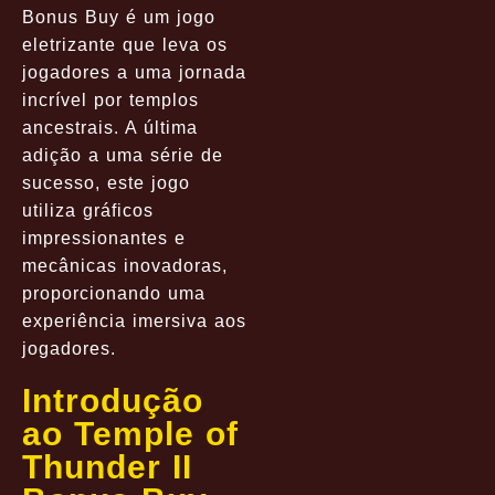
Bonus Buy é um jogo
eletrizante que leva os
jogadores a uma jornada
incrível por templos
ancestrais. A última
adição a uma série de
sucesso, este jogo
utiliza gráficos
impressionantes e
mecânicas inovadoras,
proporcionando uma
experiência imersiva aos
jogadores.
Introdução
ao Temple of
Thunder II