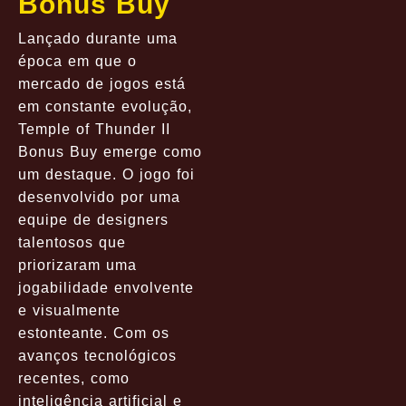
Bonus Buy
Lançado durante uma
época em que o
mercado de jogos está
em constante evolução,
Temple of Thunder II
Bonus Buy emerge como
um destaque. O jogo foi
desenvolvido por uma
equipe de designers
talentosos que
priorizaram uma
jogabilidade envolvente
e visualmente
estonteante. Com os
avanços tecnológicos
recentes, como
inteligência artificial e