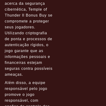
acerca da segurança
cibernética, Temple of
Thunder II Bonus Buy se
compromete a proteger
seus jogadores.
Utilizando criptografia
de ponta e processos de
autenticação rígidos, o
jogo garante que as
informações pessoais e
financeiras estejam
seguras contra possíveis
ameaças.
Além disso, a equipe
responsável pelo jogo
promove o jogo
responsável, com