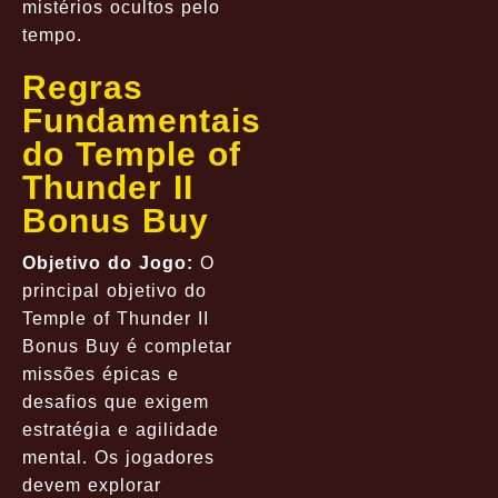
mistérios ocultos pelo
tempo.
Regras
Fundamentais
do Temple of
Thunder II
Bonus Buy
Objetivo do Jogo:
O
principal objetivo do
Temple of Thunder II
Bonus Buy é completar
missões épicas e
desafios que exigem
estratégia e agilidade
mental. Os jogadores
devem explorar