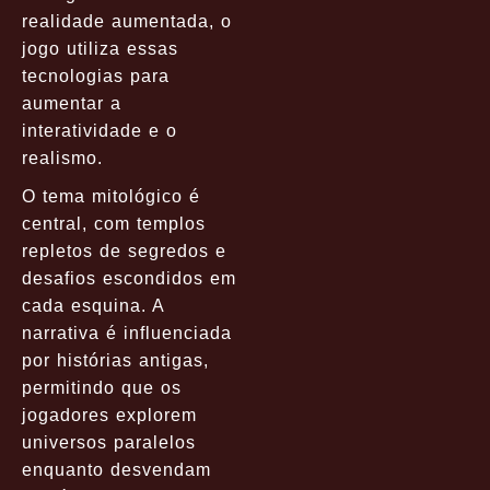
realidade aumentada, o
jogo utiliza essas
tecnologias para
aumentar a
interatividade e o
realismo.
O tema mitológico é
central, com templos
repletos de segredos e
desafios escondidos em
cada esquina. A
narrativa é influenciada
por histórias antigas,
permitindo que os
jogadores explorem
universos paralelos
enquanto desvendam